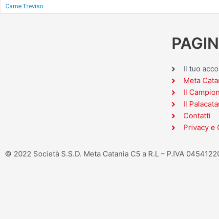
Came Treviso
PAGIN
Il tuo acc
Meta Cata
Il Campio
Il Palacata
Contatti
Privacy e 
© 2022 Società S.S.D. Meta Catania C5 a R.L – P.IVA 045412