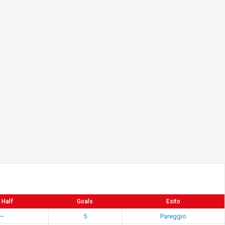
 Half
Goals
Esito
—
5
Pareggio