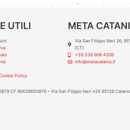
—
E UTILI
META CATANI
ount
Via San Filippo Neri 26, 9
nia
(CT)
nato
+39 338 908 4268
nia
info@metacatania.it
Cookie Policy
20879 CF 90038650876 – Via San Filippo Neri n26 95128 Catania