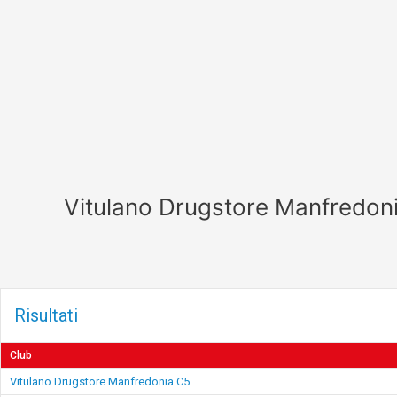
Vai
al
contenuto
Vitulano Drugstore Manfredon
Risultati
Club
Vitulano Drugstore Manfredonia C5