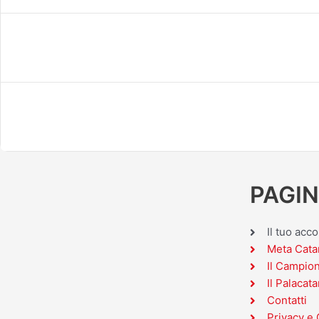
PAGIN
Il tuo acc
Meta Cata
Il Campio
Il Palacata
Contatti
Privacy e 