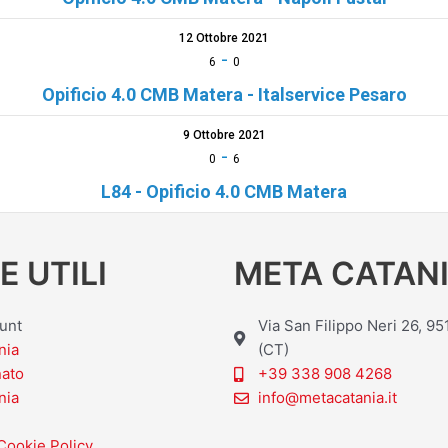
12 Ottobre 2021
-
6
0
Opificio 4.0 CMB Matera - Italservice Pesaro
9 Ottobre 2021
-
0
6
L84 - Opificio 4.0 CMB Matera
E UTILI
META CATANI
ount
Via San Filippo Neri 26, 9
nia
(CT)
nato
+39 338 908 4268
nia
info@metacatania.it
Cookie Policy