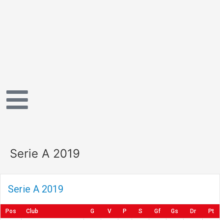
Vai
al
contenuto
Serie A 2019
Serie A 2019
Pos
Club
G
V
P
S
Gf
Gs
Dr
Pt