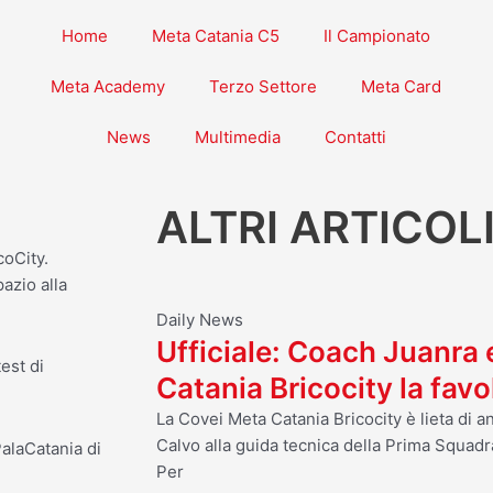
Home
Meta Catania C5
Il Campionato
Meta Academy
Terzo Settore
Meta Card
News
Multimedia
Contatti
ALTRI ARTICOL
coCity.
azio alla
Daily News
Ufficiale: Coach Juanra
test di
Catania Bricocity la fav
La Covei Meta Catania Bricocity è lieta di 
Calvo alla guida tecnica della Prima Squadr
PalaCatania di
Per