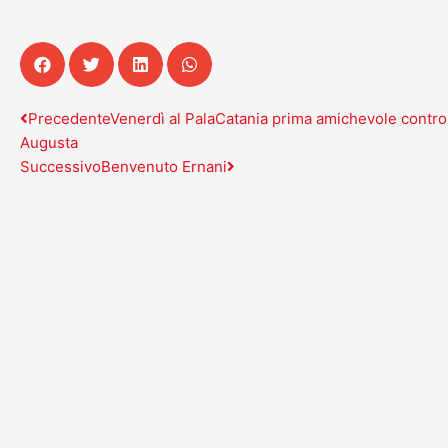
Precedente
Successivo
Precedente
Venerdì al PalaCatania prima amichevole contro
Augusta
Successivo
Benvenuto Ernani