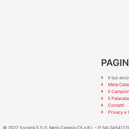
PAGIN
Il tuo acc
Meta Cata
Il Campio
Il Palacata
Contatti
Privacy e 
© 2022 Società S.S.D. Meta Catania C5 a R.L – P.IVA 045412