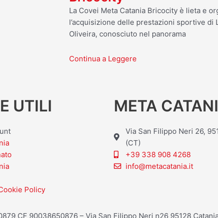
La Covei Meta Catania Bricocity è lieta e o
l’acquisizione delle prestazioni sportive d
Oliveira, conosciuto nel panorama
Continua a Leggere
E UTILI
META CATANI
ount
Via San Filippo Neri 26, 9
nia
(CT)
nato
+39 338 908 4268
nia
info@metacatania.it
Cookie Policy
20879 CF 90038650876 – Via San Filippo Neri n26 95128 Catania