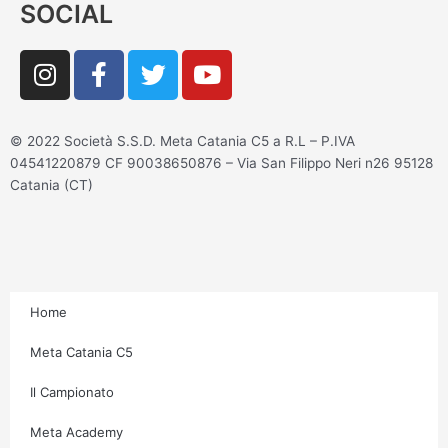
SOCIAL
I
F
T
Y
n
a
w
o
s
c
i
u
t
e
t
t
© 2022 Società S.S.D. Meta Catania C5 a R.L – P.IVA
a
b
t
u
04541220879 CF 90038650876 – Via San Filippo Neri n26 95128
g
o
e
b
Catania (CT)
r
o
r
e
a
k
m
-
f
Home
Meta Catania C5
Il Campionato
Meta Academy