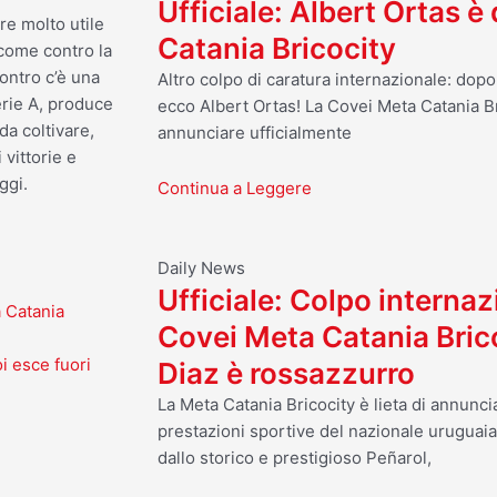
Ufficiale: Albert Ortas è
re molto utile
Catania Bricocity
come contro la
ontro c’è una
Altro colpo di caratura internazionale: dop
erie A, produce
ecco Albert Ortas! La Covei Meta Catania Br
da coltivare,
annunciare ufficialmente
 vittorie e
ggi.
Continua a Leggere
Daily News
Ufficiale: Colpo internaz
a Catania
Covei Meta Catania Bric
i esce fuori
Diaz è rossazzurro
La Meta Catania Bricocity è lieta di annuncia
prestazioni sportive del nazionale uruguai
dallo storico e prestigioso Peñarol,