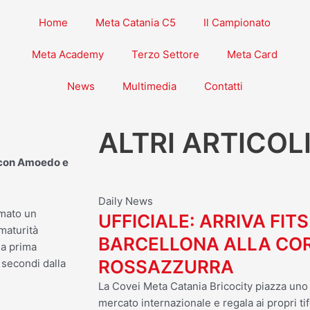
Home
Meta Catania C5
Il Campionato
Meta Academy
Terzo Settore
Meta Card
News
Multimedia
Contatti
ALTRI ARTICOL
o con Amoedo e
Daily News
omato un
UFFICIALE: ARRIVA FITS
 maturità
BARCELLONA ALLA CO
la prima
ROSSAZZURRA
 secondi dalla
La Covei Meta Catania Bricocity piazza uno d
mercato internazionale e regala ai propri tif