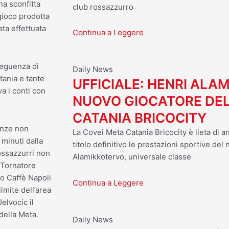
na sconfitta
club rossazzurro
 gioco prodotta
ta effettuata
Continua a Leggere
seguenza di
Daily News
tania e tante
UFFICIALE: HENRI ALA
a i conti con
NUOVO GIOCATORE DEL
CATANIA BRICOCITY
tenze non
La Covei Meta Catania Bricocity è lieta di a
 minuti dalla
titolo definitivo le prestazioni sportive del
ossazzurri non
Alamikkotervo, universale classe
 Tornatore
lo Caffè Napoli
Continua a Leggere
limite dell’area
elvocic il
della Meta.
Daily News