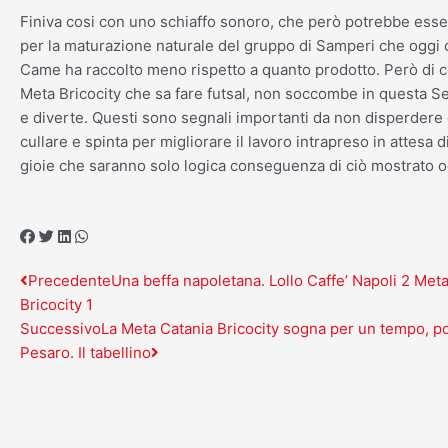
Finiva cosi con uno schiaffo sonoro, che però potrebbe esse
per la maturazione naturale del gruppo di Samperi che oggi 
Came ha raccolto meno rispetto a quanto prodotto. Però di c
Meta Bricocity che sa fare futsal, non soccombe in questa S
e diverte. Questi sono segnali importanti da non disperdere 
cullare e spinta per migliorare il lavoro intrapreso in attesa di
gioie che saranno solo logica conseguenza di ciò mostrato o
Precedente
Successivo
Precedente
Una beffa napoletana. Lollo Caffe’ Napoli 2 Met
Bricocity 1
Successivo
La Meta Catania Bricocity sogna per un tempo, po
Pesaro. Il tabellino