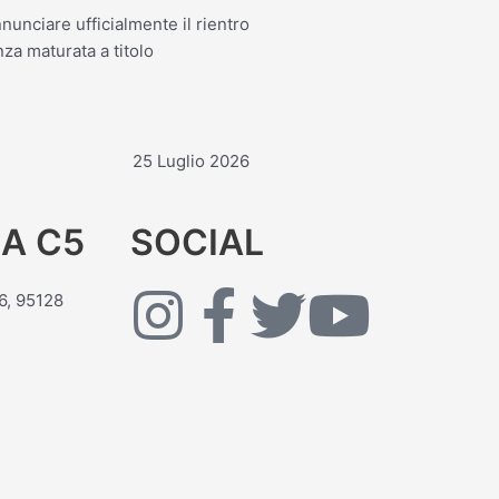
nunciare ufficialmente il rientro
za maturata a titolo
25 Luglio 2026
A C5
SOCIAL
I
F
T
Y
26, 95128
n
a
w
o
s
c
i
u
t
e
t
t