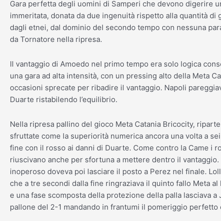
Gara perfetta degli uomini di Samperi che devono digerire u
immeritata, donata da due ingenuità rispetto alla quantità di
dagli etnei, dal dominio del secondo tempo con nessuna para
da Tornatore nella ripresa.
Il vantaggio di Amoedo nel primo tempo era solo logica con
una gara ad alta intensità, con un pressing alto della Meta Ca
occasioni sprecate per ribadire il vantaggio. Napoli pareggiav
Duarte ristabilendo l’equilibrio.
Nella ripresa pallino del gioco Meta Catania Bricocity, ripar
sfruttate come la superiorità numerica ancora una volta a sei
fine con il rosso ai danni di Duarte. Come contro la Came i r
riuscivano anche per sfortuna a mettere dentro il vantaggio.
inoperoso doveva poi lasciare il posto a Perez nel finale. Lol
che a tre secondi dalla fine ringraziava il quinto fallo Meta al 
e una fase scomposta della protezione della palla lasciava a J
pallone del 2-1 mandando in frantumi il pomeriggio perfetto 