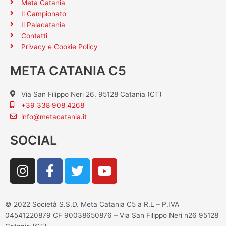
Meta Catania
Il Campionato
Il Palacatania
Contatti
Privacy e Cookie Policy
META CATANIA C5
Via San Filippo Neri 26, 95128 Catania (CT)
+39 338 908 4268
info@metacatania.it
SOCIAL
I
F
T
Y
n
a
w
o
s
c
i
u
t
e
t
t
© 2022 Società S.S.D. Meta Catania C5 a R.L – P.IVA
a
b
t
u
04541220879 CF 90038650876 – Via San Filippo Neri n26 95128