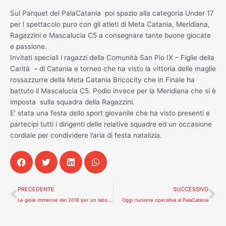
Sul Parquet del PalaCatania poi spazio alla categoria Under 17
per l spettacolo puro con gli atleti di Meta Catania, Meridiana,
Ragazzini e Mascalucia C5 a consegnare tante buone giocate
e passione.
Invitati speciali i ragazzi della Comunità San Pio IX – Figlie della
Carità – di Catania e torneo che ha visto la vittoria delle maglie
rossazzurre della Meta Catania Bricocity che in Finale ha
battuto il Mascalucia C5. Podio invece per la Meridiana che si è
imposta sulla squadra della Ragazzini.
E’ stata una festa dello sport giovanile che ha visto presenti e
partecipi tutti i dirigenti delle relative squadre ed un occasione
cordiale per condividere l’aria di festa natalizia.
Precedente
Su
PRECEDENTE
SUCCESSIVO
Le gioie immense del 2018 per un laborioso 2019. Auguri!
Oggi riunione operativa al PalaCatania