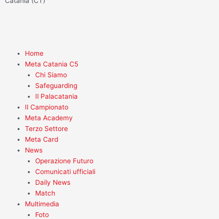
g
o
e
b
Catania (CT)
r
o
r
e
a
k
m
-
f
Home
Meta Catania C5
Chi Siamo
Safeguarding
Il Palacatania
Il Campionato
Meta Academy
Terzo Settore
Meta Card
News
Operazione Futuro
Comunicati ufficiali
Daily News
Match
Multimedia
Foto