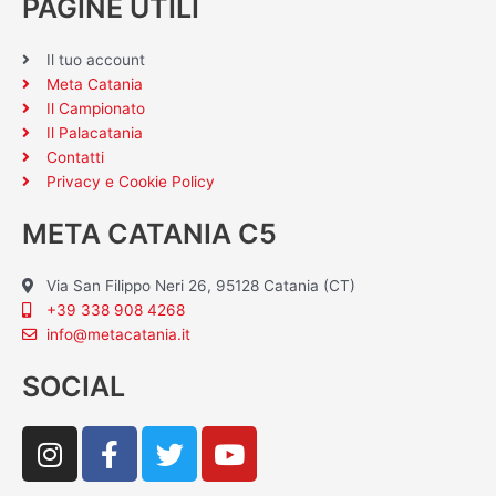
PAGINE UTILI
Il tuo account
Meta Catania
Il Campionato
Il Palacatania
Contatti
Privacy e Cookie Policy
META CATANIA C5
Via San Filippo Neri 26, 95128 Catania (CT)
+39 338 908 4268
info@metacatania.it
SOCIAL
I
F
T
Y
n
a
w
o
s
c
i
u