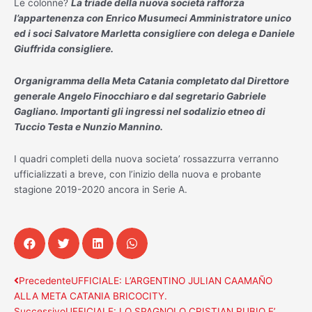
Le colonne?
La triade della nuova società rafforza
l’appartenenza con Enrico Musumeci Amministratore unico
ed i soci Salvatore Marletta consigliere con delega e Daniele
Giuffrida consigliere.
Organigramma della Meta Catania completato dal Direttore
generale Angelo Finocchiaro e dal segretario Gabriele
Gagliano. Importanti gli ingressi nel sodalizio etneo di
Tuccio Testa e Nunzio Mannino.
I quadri completi della nuova societa’ rossazzurra verranno
ufficializzati a breve, con l’inizio della nuova e probante
stagione 2019-2020 ancora in Serie A.
Precedente
Successivo
Precedente
UFFICIALE: L’ARGENTINO JULIAN CAAMAÑO
ALLA META CATANIA BRICOCITY.
Successivo
UFFICIALE: LO SPAGNOLO CRISTIAN RUBIO E’