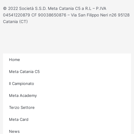
t
e
t
t
© 2022 Società S.S.D. Meta Catania C5 a R.L – P.IVA
a
b
t
u
04541220879 CF 90038650876 – Via San Filippo Neri n26 95128
g
o
e
b
Catania (CT)
r
o
r
e
a
k
m
-
f
Home
Meta Catania C5
Il Campionato
Meta Academy
Terzo Settore
Meta Card
News