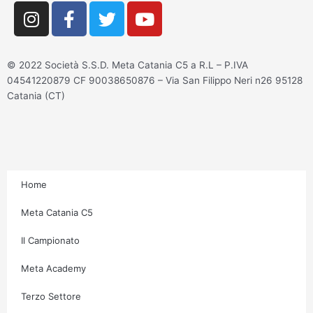
I
F
T
Y
n
a
w
o
s
c
i
u
t
e
t
t
© 2022 Società S.S.D. Meta Catania C5 a R.L – P.IVA
a
b
t
u
04541220879 CF 90038650876 – Via San Filippo Neri n26 95128
g
o
e
b
Catania (CT)
r
o
r
e
a
k
m
-
f
Home
Meta Catania C5
Il Campionato
Meta Academy
Terzo Settore