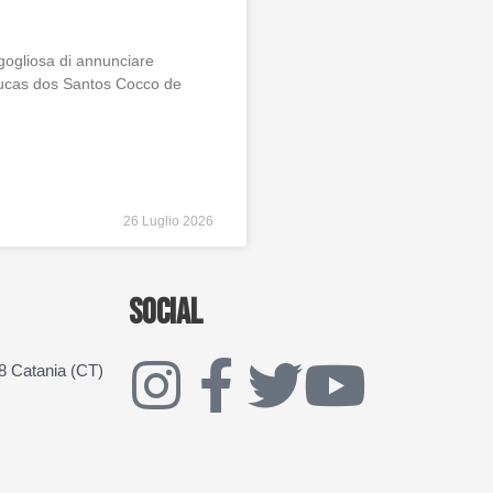
rgogliosa di annunciare
i Lucas dos Santos Cocco de
26 Luglio 2026
SOCIAL
I
F
T
Y
28 Catania (CT)
n
a
w
o