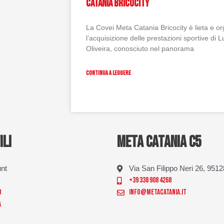
Catania Bricocity
La Covei Meta Catania Bricocity è lieta e o
l’acquisizione delle prestazioni sportive d
Oliveira, conosciuto nel panorama
CONTINUA A LEGGERE
ILI
META CATANIA C5
unt
Via San Filippo Neri 26, 951
+39 338 908 4268
o
info@metacatania.it
a