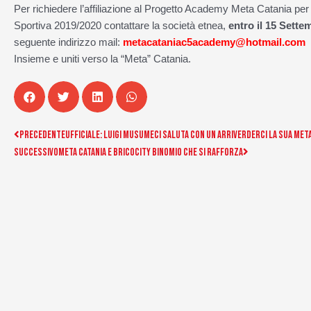
Per richiedere l’affiliazione al Progetto Academy Meta Catania per
Sportiva 2019/2020 contattare la società etnea,
entro il 15 Sette
seguente indirizzo mail:
metacataniac5academy@hotmail.com
Insieme e uniti verso la “Meta” Catania.
Precedente
Successivo
Precedente
Ufficiale: Luigi Musumeci saluta con un arriverderci la sua Met
Successivo
Meta Catania e Bricocity binomio che si rafforza