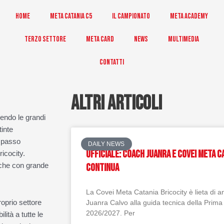
Home
Meta Catania C5
Il Campionato
Meta Academy
Terzo Settore
Meta Card
News
Multimedia
Contatti
ALTRI ARTICOLI
gendo le grandi
tinte
n passo
DAILY NEWS
Ufficiale: Coach Juanra e Covei Meta C
icocity.
he con grande
continua
La Covei Meta Catania Bricocity è lieta di 
roprio settore
Juanra Calvo alla guida tecnica della Prima
2026/2027. Per
lità a tutte le