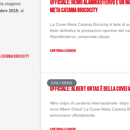
UFFICIALE: HENRI ALAMIKKOTERVO È UN N
 la stagione
META CATANIA BRICOCITY
mbre 2019
, al
La Covei Meta Catania Bricocity è lieta di a
titolo definitivo le prestazioni sportive del 
Alamikkotervo, universale classe
CONTINUA A LEGGERE
a Catania Bricocity
DAILY NEWS
Ufficiale: Albert Ortas è della Covei 
Altro colpo di caratura internazionale: dop
ecco Albert Ortas! La Covei Meta Catania Bri
annunciare ufficialmente
CONTINUA A LEGGERE