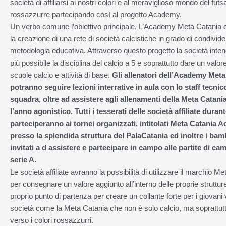
società di affiliarsi ai nostri colori e al meraviglioso mondo del futsa
rossazzurre partecipando così al progetto Academy.
Un verbo comune l’obiettivo principale, L’Academy Meta Catania
la creazione di una rete di società calcistiche in grado di condivid
metodologia educativa. Attraverso questo progetto la società inte
più possibile la disciplina del calcio a 5 e soprattutto dare un valor
scuole calcio e attività di base.
Gli allenatori dell’Academy Meta
potranno seguire lezioni interrative in aula con lo staff tecnic
squadra, oltre ad assistere agli allenamenti della Meta Catani
l’anno agonistico. Tutti i tesserati delle società affiliate duran
parteciperanno ai tornei organizzati, intitolati Meta Catani
presso la splendida struttura del PalaCatania ed inoltre i ba
invitati a d assistere e partecipare in campo alle partite di ca
serie A.
Le società affiliate avranno la possibilità di utilizzare il marchio 
per consegnare un valore aggiunto all’interno delle proprie struttur
proprio punto di partenza per creare un collante forte per i giovani
società come la Meta Catania che non è solo calcio, ma soprattut
verso i colori rossazzurri.