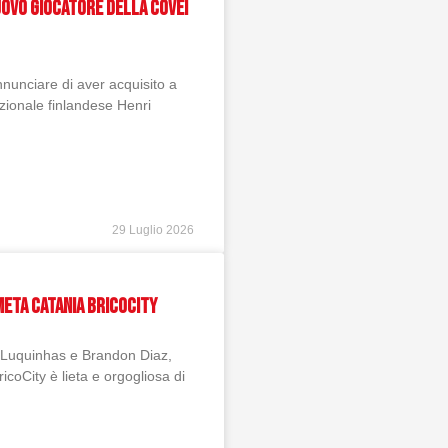
UOVO GIOCATORE DELLA COVEI
nnunciare di aver acquisito a
nazionale finlandese Henri
29 Luglio 2026
Meta Catania Bricocity
o Luquinhas e Brandon Diaz,
coCity è lieta e orgogliosa di