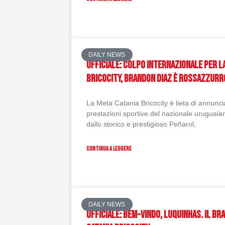
DAILY NEWS
Ufficiale: Colpo internazionale per la
Bricocity, Brandon Diaz è rossazzurr
La Meta Catania Bricocity è lieta di annuncia
prestazioni sportive del nazionale uruguai
dallo storico e prestigioso Peñarol,
CONTINUA A LEGGERE
DAILY NEWS
Ufficiale: Bem-vindo, Luquinhas. Il br