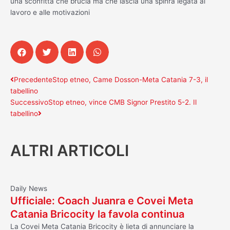
una sconfitta che brucia ma che lascia una spinra legata al
lavoro e alle motivazioni
Precedente
Successivo
Precedente
Stop etneo, Came Dosson-Meta Catania 7-3, il
tabellino
Successivo
Stop etneo, vince CMB Signor Prestito 5-2. Il
tabellino
ALTRI ARTICOLI
Daily News
Ufficiale: Coach Juanra e Covei Meta
Catania Bricocity la favola continua
La Covei Meta Catania Bricocity è lieta di annunciare la