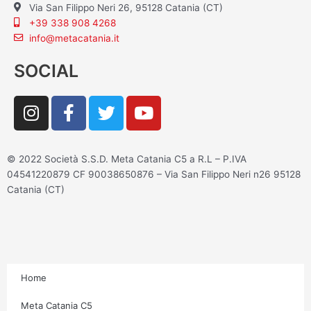
Via San Filippo Neri 26, 95128 Catania (CT)
+39 338 908 4268
info@metacatania.it
SOCIAL
I
F
T
Y
n
a
w
o
s
c
i
u
t
e
t
t
© 2022 Società S.S.D. Meta Catania C5 a R.L – P.IVA
a
b
t
u
04541220879 CF 90038650876 – Via San Filippo Neri n26 95128
g
o
e
b
Catania (CT)
r
o
r
e
a
k
m
-
f
Home
Meta Catania C5