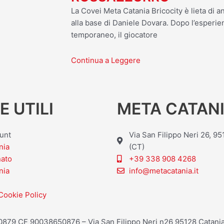
La Covei Meta Catania Bricocity è lieta di an
alla base di Daniele Dovara. Dopo l’esperien
temporaneo, il giocatore
Continua a Leggere
E UTILI
META CATANI
ount
Via San Filippo Neri 26, 9
nia
(CT)
nato
+39 338 908 4268
nia
info@metacatania.it
Cookie Policy
20879 CF 90038650876 – Via San Filippo Neri n26 95128 Catania