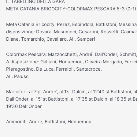
IL TABELLINO DELLA GARA
META CATANIA BRICOCITY-COLORMAX PESCARA 5-3 (0-1)
Meta Catania Bricocity: Perez, Espindola, Battistoni, Messina,
disposizione: Dovara, Musumeci, Cesaroni, Rossetti, Caamano
Diane, Tomarchio, Cavallaro. All. Samperi
Colormax Pescara: Mazzocchetti, André, Dall’Onder, Schmitt, 
A disposizione: Galliani, Honuemou, Oliveira Morgado, Ferrei
Pieragostino, De Luca, Ferraioli, Santacroce.
All. Palusci
Marcatori: al 7’pt Andre’, al 1’st Dalcin, al 12’40 st Battistoni, a
Dall’Onder, al 15′ st Battistoni, al 17’35 st Dalcin, al 18’35 st Ba
19’30 Dell’Onder
Ammoniti: André, Battistoni, Honuemou,