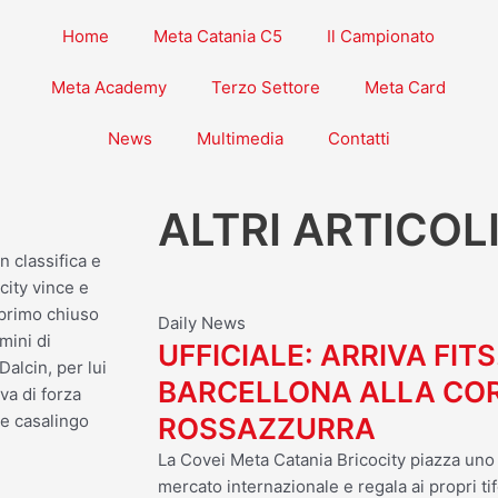
Home
Meta Catania C5
Il Campionato
Meta Academy
Terzo Settore
Meta Card
News
Multimedia
Contatti
ALTRI ARTICOL
n classifica e
city vince e
 primo chiuso
Daily News
mini di
UFFICIALE: ARRIVA FITS
Dalcin, per lui
BARCELLONA ALLA CO
va di forza
re casalingo
ROSSAZZURRA
La Covei Meta Catania Bricocity piazza uno d
mercato internazionale e regala ai propri tif