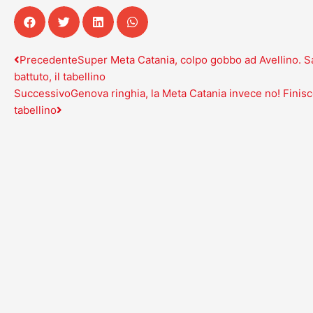
Precedente
Successivo
Precedente
Super Meta Catania, colpo gobbo ad Avellino. 
battuto, il tabellino
Successivo
Genova ringhia, la Meta Catania invece no! Finisce
tabellino