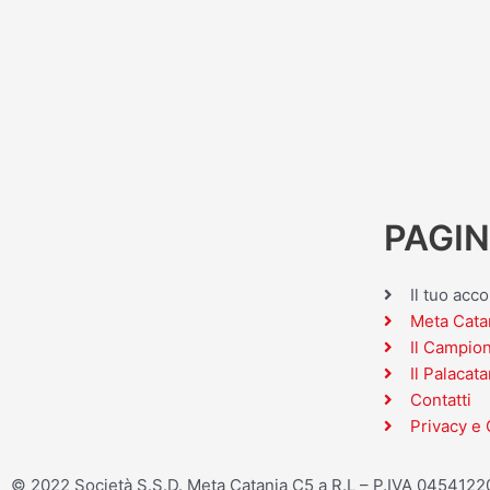
PAGIN
Il tuo acc
Meta Cata
Il Campio
Il Palacata
Contatti
Privacy e 
© 2022 Società S.S.D. Meta Catania C5 a R.L – P.IVA 045412