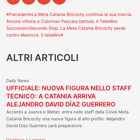
Precedente
Successivo
Precedente
La Meta Catania Bricocity continua la sua marcia.
Ancora vittoria e Colormax Pescara battuta. Il Tabellino
Successivo
Secondo Stop. La Meta Catania Bricocity perde
contro Mantova. Il tabellino
ALTRI ARTICOLI
Daily News
UFFICIALE: NUOVA FIGURA NELLO STAFF
TECNICO: A CATANIA ARRIVA
ALEJANDRO DAVID DÍAZ GUERRERO
Accanto a Juanra e Weber, entra nello staff della Covei Meta
Catania Bricocity una nuova figura di alto profilo: Alejandro
David Díaz Guerrero sarà preparatore