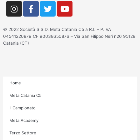
I
F
T
Y
n
a
w
o
s
c
i
u
t
e
t
t
© 2022 Società S.S.D. Meta Catania C5 a R.L – P.IVA
a
b
t
u
04541220879 CF 90038650876 – Via San Filippo Neri n26 95128
g
o
e
b
Catania (CT)
r
o
r
e
a
k
m
-
f
Home
Meta Catania C5
Il Campionato
Meta Academy
Terzo Settore