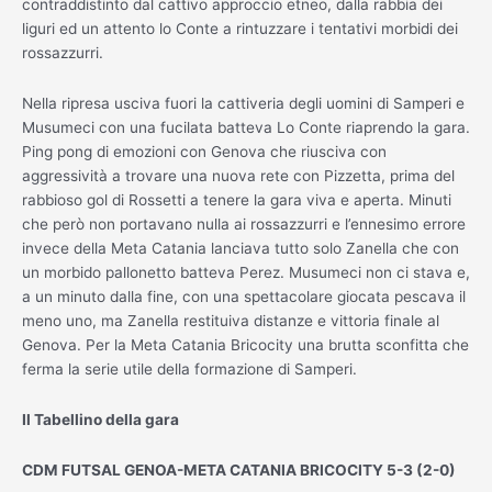
contraddistinto dal cattivo approccio etneo, dalla rabbia dei
liguri ed un attento lo Conte a rintuzzare i tentativi morbidi dei
rossazzurri.
Nella ripresa usciva fuori la cattiveria degli uomini di Samperi e
Musumeci con una fucilata batteva Lo Conte riaprendo la gara.
Ping pong di emozioni con Genova che riusciva con
aggressività a trovare una nuova rete con Pizzetta, prima del
rabbioso gol di Rossetti a tenere la gara viva e aperta. Minuti
che però non portavano nulla ai rossazzurri e l’ennesimo errore
invece della Meta Catania lanciava tutto solo Zanella che con
un morbido pallonetto batteva Perez. Musumeci non ci stava e,
a un minuto dalla fine, con una spettacolare giocata pescava il
meno uno, ma Zanella restituiva distanze e vittoria finale al
Genova. Per la Meta Catania Bricocity una brutta sconfitta che
ferma la serie utile della formazione di Samperi.
Il Tabellino della gara
CDM FUTSAL GENOA-META CATANIA BRICOCITY 5-3 (2-0)