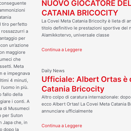
NUOVO GIOCATORE DEL
l conseguente
i ammonizioni
CATANIA BRICOCITY
atania
La Covei Meta Catania Bricocity è lieta di a
l tiro perfetto
titolo definitivo le prestazioni sportive del
i rossazzurri a
Alamikkotervo, universale classe
vantaggio per
e con un’azione
Continua a Leggere
con maggiore
sumeci che
ssetti. Meta
Daily News
on e impegnava
Ufficiale: Albert Ortas è
ltimi 4 minuti,
Catania Bricocity
l’uomo in più.
 fallo della
Altro colpo di caratura internazionale: dop
are i conti. A
ecco Albert Ortas! La Covei Meta Catania Br
tta di Musumeci
annunciare ufficialmente
to per Suton
n Japa che, in
Continua a Leggere
to dopo la