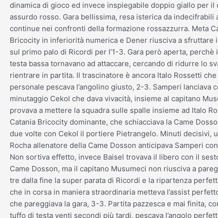
dinamica di gioco ed invece inspiegabile doppio giallo per i
assurdo rosso. Gara bellissima, resa isterica da indecifrabil
continue nei confronti della formazione rossazzurra. Meta C
Bricocity in inferiorità numerica e Dener riusciva a sfruttare i
sul primo palo di Ricordi per l’1-3. Gara però aperta, perchè 
testa bassa tornavano ad attaccare, cercando di ridurre lo s
rientrare in partita. Il trascinatore è ancora Italo Rossetti ch
personale pescava l’angolino giusto, 2-3. Samperi lanciava 
minutaggio Cekol che dava vivacità, insieme al capitano Mu
provava a mettere la squadra sulle spalle insieme ad Italo Ro
Catania Bricocity dominante, che schiacciava la Came Doss
due volte con Cekol il portiere Pietrangelo. Minuti decisivi, u
Rocha allenatore della Came Dosson anticipava Samperi con 
Non sortiva effetto, invece Baisel trovava il libero con il sesto
Came Dosson, ma il capitano Musumeci non riusciva a pareggi
tre dalla fine la super parata di Ricordi e la ripartenza perfe
che in corsa in maniera straordinaria metteva l’assist perfet
che pareggiava la gara, 3-3. Partita pazzesca e mai finita, co
tuffo di testa venti secondi più tardi, pescava l’angolo perfet