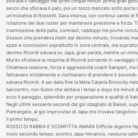
sfiorava il vantaggio nei primi cinque minuti: prima gran gioca
secco che sfiorava il palo, poi un tocco mancato sotto porta
un’iniziativa di Rossetti. Gara intensa, con continui cambi di 
rotazione dei due roster per mantenere pressione e forza. T
trasmissione della palla, contrasti, raddoppi ma poche conc
Dosson che prendeva metri dal decimo minuto, trovando m
spazi e conclusioni soprattutto in zona centrale, ma soprattut
decimo Ricordi salvava su Japa, gran parata, mentre un minut
Murilo sfruttava la respinta di Ricordi portando in vantaggio
Chiamava reazione, forza e aggressività coach Samperi, ma i
faticavano inizialmente e rischiavano di prendere il secondo 
salvava Ricordi. A sei dalla fine la Meta Catania Bricocity rialz
baricentro, con Suton che dettava i tempi e dopo tre minuti 
ecco il pareggio, splendido per preparazione e qualità di Italo
Negli ultimi sessanta secondi dal gol sbagliato di Baisel, sup
Pietrangelo, al gol improvviso di Japa che trovava l’angolino
il primo tempo.
ROSSO DI RABBIA E SCONFITTA AMARA Difficile digerire l’ep
inizio secondo tempo: scontro Japa-Venancio, nessuna cattiv