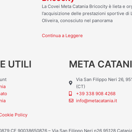
La Covei Meta Catania Bricocity è lieta e o
l’acquisizione delle prestazioni sportive d
Oliveira, conosciuto nel panorama
Continua a Leggere
E UTILI
META CATANI
ount
Via San Filippo Neri 26, 9
nia
(CT)
nato
+39 338 908 4268
nia
info@metacatania.it
Cookie Policy
20879 CF 90038650876 – Via San Filippo Neri n26 95128 Catania