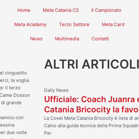
Home
Meta Catania C5
Il Campionato
Meta Academy
Terzo Settore
Meta Card
News
Multimedia
Contatti
ALTRI ARTICOL
el cinguettio
rci, la voglia
r il terzo
Daily News
sta Came Dosson
Ufficiale: Coach Juanra
i di grande
Catania Bricocity la fav
namico con
La Covei Meta Catania Bricocity è lieta di 
Messina
Calvo alla guida tecnica della Prima Squadr
er due volte
Per