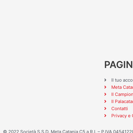
PAGIN
Il tuo acc
Meta Cata
Il Campio
Il Palacata
Contatti
Privacy e 
© 2022 Società S.S.D. Meta Catania C5 a R.L – P.IVA 045412