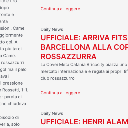
ta e tiro
 dopo
Continua a Leggere
fronte e
anta
lusioni. Came
Daily News
aggiormente
UFFICIALE: ARRIVA FITS
to gol. Al
BARCELLONA ALLA CO
o più tardi
ROSSAZZURRA
 la Came.
 rossazzurri
La Covei Meta Catania Bricocity piazza uno d
gol ma il palo
mercato internazionale e regala ai propri tif
ava il
club rossazzurro
di pressione
 Rossetti, 1-1.
Continua a Leggere
er parata di
 che chiudeva
Daily News
isodio di
UFFICIALE: HENRI ALA
eria, solo