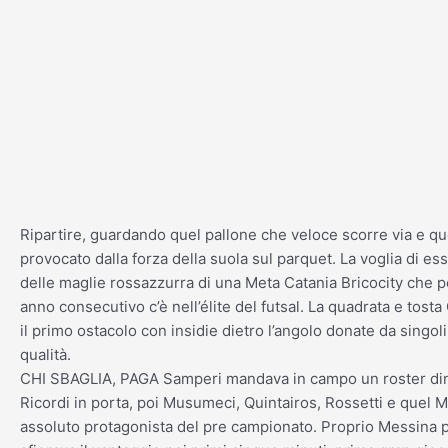
Vai
al
contenuto
Ripartire, guardando quel pallone che veloce scorre via e qu
provocato dalla forza della suola sul parquet. La voglia di esse
delle maglie rossazzurra di una Meta Catania Bricocity che pe
anno consecutivo c’è nell’élite del futsal. La quadrata e to
il primo ostacolo con insidie dietro l’angolo donate da singol
qualità.
CHI SBAGLIA, PAGA Samperi mandava in campo un roster di
Ricordi in porta, poi Musumeci, Quintairos, Rossetti e quel 
assoluto protagonista del pre campionato. Proprio Messina p