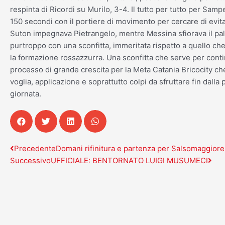
respinta di Ricordi su Murilo, 3-4. Il tutto per tutto per Sampe
150 secondi con il portiere di movimento per cercare di evitar
Suton impegnava Pietrangelo, mentre Messina sfiorava il pal
purtroppo con una sconfitta, immeritata rispetto a quello ch
la formazione rossazzurra. Una sconfitta che serve per cont
processo di grande crescita per la Meta Catania Bricocity c
voglia, applicazione e soprattutto colpi da sfruttare fin dalla
giornata.
Precedente
Suc
Precedente
Domani rifinitura e partenza per Salsomaggiore
Successivo
UFFICIALE: BENTORNATO LUIGI MUSUMECI