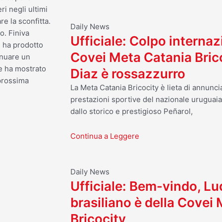
ri negli ultimi
e la sconfitta.
Daily News
o. Finiva
Ufficiale: Colpo internaz
e ha prodotto
Covei Meta Catania Bric
inuare un
he ha mostrato
Diaz è rossazzurro
 prossima
La Meta Catania Bricocity è lieta di annuncia
prestazioni sportive del nazionale uruguai
dallo storico e prestigioso Peñarol,
Continua a Leggere
cessivo
Daily News
Ufficiale: Bem-vindo, Luq
brasiliano è della Covei
Bricocity