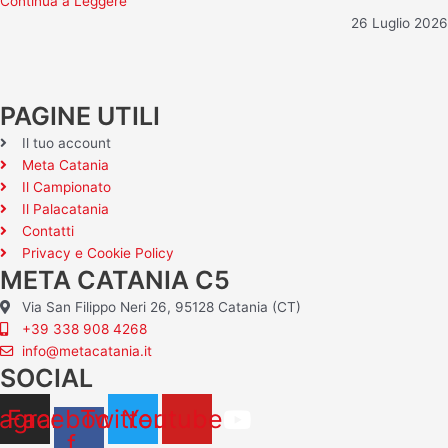
Continua a Leggere
26 Luglio 2026
PAGINE UTILI
Il tuo account
Meta Catania
Il Campionato
Il Palacatania
Contatti
Privacy e Cookie Policy
META CATANIA C5
Via San Filippo Neri 26, 95128 Catania (CT)
+39 338 908 4268
info@metacatania.it
SOCIAL
tagram
Facebook-
Twitter
Youtube
f