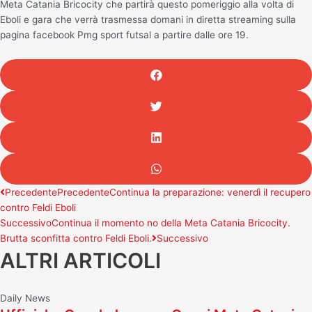
Meta Catania Bricocity che partirà questo pomeriggio alla volta di
Eboli e gara che verrà trasmessa domani in diretta streaming sulla
pagina facebook Pmg sport futsal a partire dalle ore 19.
Precedente
Precedente
Continua la preparazione: venerdì il recupero
contro Feldi Eboli
Successivo
Continua il momento no della Meta Catania Bricocity.
Brutta sconfitta contro Feldi Eboli.
Successivo
ALTRI ARTICOLI
Daily News