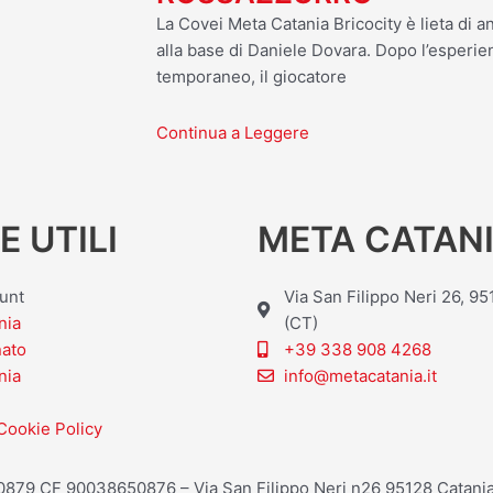
La Covei Meta Catania Bricocity è lieta di an
alla base di Daniele Dovara. Dopo l’esperien
temporaneo, il giocatore
Continua a Leggere
E UTILI
META CATANI
ount
Via San Filippo Neri 26, 9
nia
(CT)
nato
+39 338 908 4268
nia
info@metacatania.it
Cookie Policy
20879 CF 90038650876 – Via San Filippo Neri n26 95128 Catania