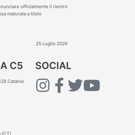
nunciare ufficialmente il rientro
za maturata a titolo
25 Luglio 2026
A C5
SOCIAL
I
F
T
Y
5128 Catania
n
a
w
o
s
c
i
u
t
e
t
t
 (CT)