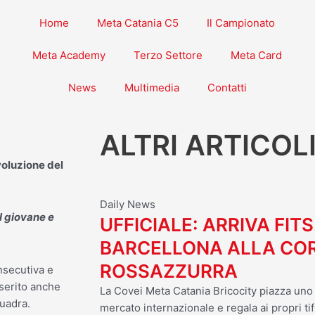
Home
Meta Catania C5
Il Campionato
Meta Academy
Terzo Settore
Meta Card
News
Multimedia
Contatti
ALTRI ARTICOL
voluzione del
Daily News
l giovane e
UFFICIALE: ARRIVA FITS
BARCELLONA ALLA CO
ROSSAZZURRA
nsecutiva e
nserito anche
La Covei Meta Catania Bricocity piazza uno d
quadra.
mercato internazionale e regala ai propri tif