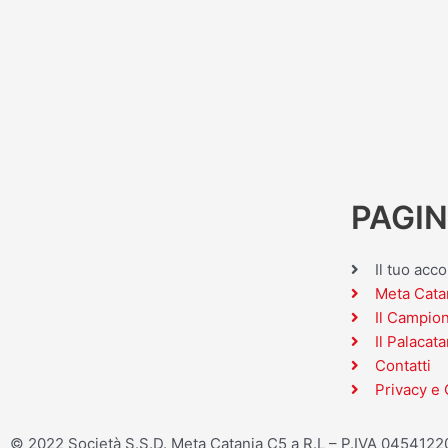
PAGIN
Il tuo acc
Meta Cata
Il Campio
Il Palacata
Contatti
Privacy e 
© 2022 Società S.S.D. Meta Catania C5 a R.L – P.IVA 045412