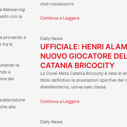
club rossazzurro
da Manservigi
ello con la
Continua a Leggere
ra provando a
Daily News
 tra le
UFFICIALE: HENRI ALA
NUOVO GIOCATORE DEL
CATANIA BRICOCITY
istando la
ando a
La Covei Meta Catania Bricocity è lieta di a
tore dei
titolo definitivo le prestazioni sportive del
Alamikkotervo, universale classe
aratteristiche
Continua a Leggere
che alla
Daily News