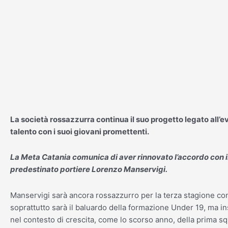
Vai
al
contenuto
La società rossazzurra continua il suo progetto legato all’e
talento con i suoi giovani promettenti.
La Meta Catania comunica di aver rinnovato l’accordo con i
predestinato portiere Lorenzo Manservigi.
Manservigi sarà ancora rossazzurro per la terza stagione co
soprattutto sarà il baluardo della formazione Under 19, ma i
nel contesto di crescita, come lo scorso anno, della prima s