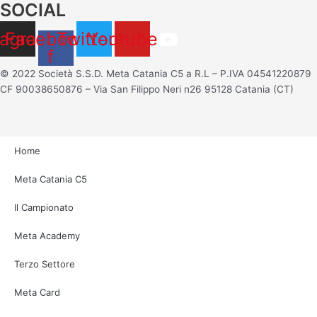
SOCIAL
tagram
Facebook-
Twitter
Youtube
f
© 2022 Società S.S.D. Meta Catania C5 a R.L – P.IVA 04541220879
CF 90038650876 – Via San Filippo Neri n26 95128 Catania (CT)
Home
Meta Catania C5
Il Campionato
Meta Academy
Terzo Settore
Meta Card