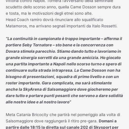
vittoria contro Napoli. Tornerà l’avversario della semifinale
scudetto dello scorso anno, quella Came Dosson sempre dura
e tosta, ma le motivazioni degli etnei sono alte.
Head Coach ramiro dovrà rinunciare allo squalificato
Matamoros, ma arrivano segnali importanti da Italo Rossetti.
“La continuità in campionato è troppo importante – afferma il
portiere Seby Tornatore – sto bene e la concorrenza con
Dovara stimola parecchio. Stiamo dando tutto e lavoriamo in
grande sinergia sorretti da una grande amicizia. Ho giocato
una partita importante a Napoli nello scorso turno e spero di
continuare sulla strada intrapresa. La Came Dosson non ha
bisogno di presentazioni, squadra di primo livello e con un
roster importante. Gara complicata, ma sarà stimolante
anche la SkyArena di Salsomaggiore dove giocheremo per
dare tutto e portare punti pesanti che servono a dare solidità
alle nostre idee e al nostro lavoro”
Meta Catania Bricocity che partirà nel pomeriggio alla volta di
Salsomaggiore dove raggiungerà il ritiro pre-gara.
Domani a
partire dalle 18:15 la diretta sul canale 202 di Skysport per