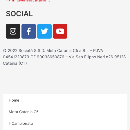
SOCIAL
I
F
T
Y
n
a
w
o
s
c
i
u
t
e
t
t
© 2022 Società S.S.D. Meta Catania C5 a R.L – P.IVA
a
b
t
u
04541220879 CF 90038650876 – Via San Filippo Neri n26 95128
g
o
e
b
Catania (CT)
r
o
r
e
a
k
m
-
f
Home
Meta Catania C5
Il Campionato