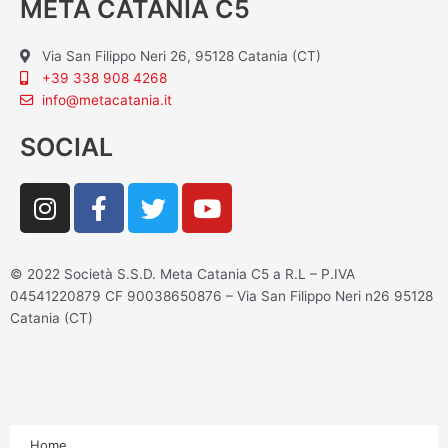
META CATANIA C5
Via San Filippo Neri 26, 95128 Catania (CT)
+39 338 908 4268
info@metacatania.it
SOCIAL
I
F
T
Y
n
a
w
o
s
c
i
u
t
e
t
t
© 2022 Società S.S.D. Meta Catania C5 a R.L – P.IVA
a
b
t
u
04541220879 CF 90038650876 – Via San Filippo Neri n26 95128
g
o
e
b
Catania (CT)
r
o
r
e
a
k
m
-
f
Home