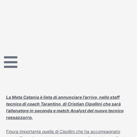
Vai
al
contenuto
La Meta Catania è lieta di annunciare l’arrivo, nello staff
tecnico di coach Tarantino, di Cristian Cipollini che sarà
l’allenatore in seconda e match Analyst del nuovo tecnico
rossazzurro.
Figura importante quella di Cipollini che ha accompagnato