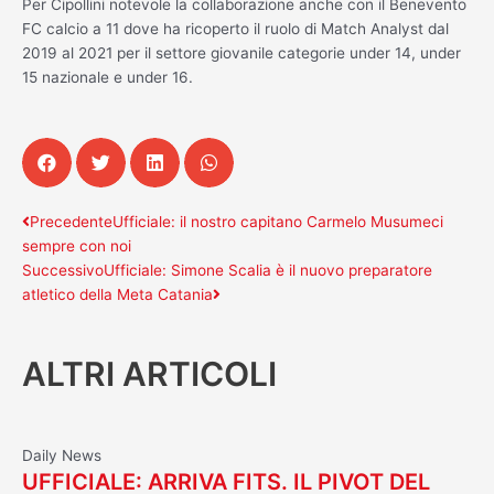
Per Cipollini notevole la collaborazione anche con il Benevento
FC calcio a 11 dove ha ricoperto il ruolo di Match Analyst dal
2019 al 2021 per il settore giovanile categorie under 14, under
15 nazionale e under 16.
Precedente
Successivo
Precedente
Ufficiale: il nostro capitano Carmelo Musumeci
sempre con noi
Successivo
Ufficiale: Simone Scalia è il nuovo preparatore
atletico della Meta Catania
ALTRI ARTICOLI
Daily News
UFFICIALE: ARRIVA FITS. IL PIVOT DEL