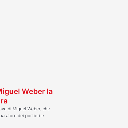
I
 Miguel Weber la
nra
nnovo di Miguel Weber, che
paratore dei portieri e