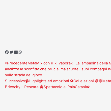
Vai
al
contenuto
Precedente
Successivo
Precedente
MetaMix con Kiki Vaporaki. La lampadina della 
analizza la sconfitta che brucia, ma scuote i suoi compagni 
sulla strada del gioco.
Successivo
📹Highlights ed emozioni ⚽Gol e azioni 🔴🔵Meta
Bricocity – Pescara 🏟️Spettacolo al PalaCatania