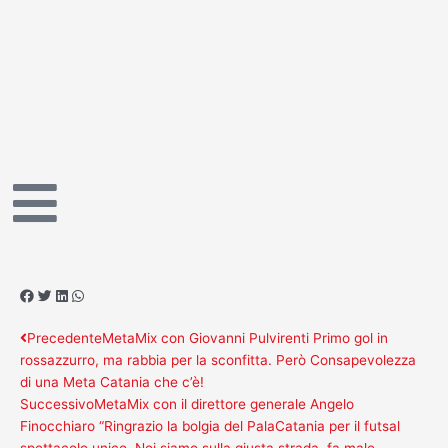
Vai
al
contenuto
Precedente
Successivo
Precedente
MetaMix con Giovanni Pulvirenti Primo gol in
rossazzurro, ma rabbia per la sconfitta. Però Consapevolezza
di una Meta Catania che c’è!
Successivo
MetaMix con il direttore generale Angelo
Finocchiaro “Ringrazio la bolgia del PalaCatania per il futsal