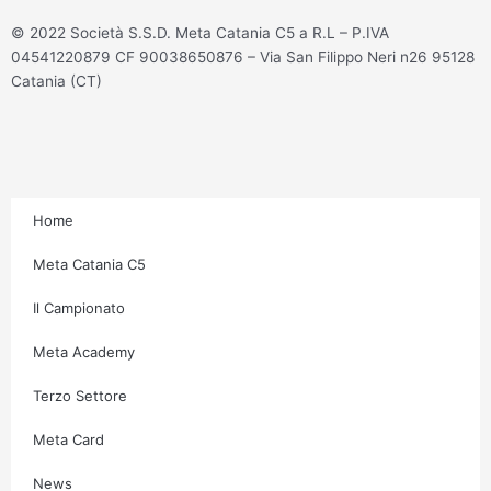
t
e
t
t
© 2022 Società S.S.D. Meta Catania C5 a R.L – P.IVA
a
b
t
u
04541220879 CF 90038650876 – Via San Filippo Neri n26 95128
g
o
e
b
Catania (CT)
r
o
r
e
a
k
m
-
f
Home
Meta Catania C5
Il Campionato
Meta Academy
Terzo Settore
Meta Card
News