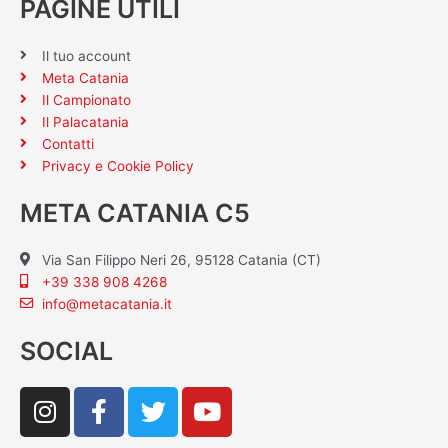
PAGINE UTILI
Il tuo account
Meta Catania
Il Campionato
Il Palacatania
Contatti
Privacy e Cookie Policy
META CATANIA C5
Via San Filippo Neri 26, 95128 Catania (CT)
+39 338 908 4268
info@metacatania.it
SOCIAL
I
F
T
Y
n
a
w
o
s
c
i
u