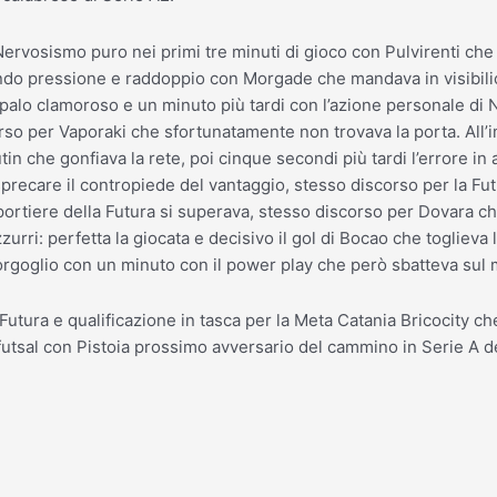
 Nervosismo puro nei primi tre minuti di gioco con Pulvirenti che
o pressione e raddoppio con Morgade che mandava in visibilio i
o clamoroso e un minuto più tardi con l’azione personale di Nel
rso per Vaporaki che sfortunatamente non trovava la porta. All’i
tin che gonfiava la rete, poi cinque secondi più tardi l’errore 
 sprecare il contropiede del vantaggio, stesso discorso per la F
portiere della Futura si superava, stesso discorso per Dovara c
zzurri: perfetta la giocata e decisivo il gol di Bocao che togliev
 orgoglio con un minuto con il power play che però sbatteva sul 
a Futura e qualificazione in tasca per la Meta Catania Bricocity
futsal con Pistoia prossimo avversario del cammino in Serie A de