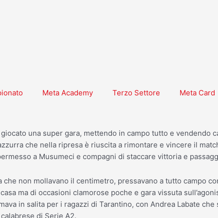
pionato
Meta Academy
Terzo Settore
Meta Card
giocato una super gara, mettendo in campo tutto e vendendo cara 
zzurra che nella ripresa è riuscita a rimontare e vincere il ma
rmesso a Musumeci e compagni di staccare vittoria e passaggio
a che non mollavano il centimetro, pressavano a tutto campo co
i casa ma di occasioni clamorose poche e gara vissuta sull’agon
ava in salita per i ragazzi di Tarantino, con Andrea Labate che s
calabrese di Serie A2.