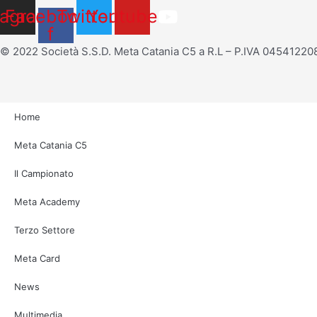
tagram
Facebook-
Twitter
Youtube
f
© 2022 Società S.S.D. Meta Catania C5 a R.L – P.IVA 04541220
Home
Meta Catania C5
Il Campionato
Meta Academy
Terzo Settore
Meta Card
News
Multimedia