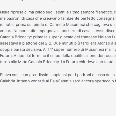
Nella ripresa clima caldo sugli spalti e ritmo sempre frenetico.
ma padroni di casa che creavano l’ambiente perfetto consegnand
minuto, prima sul piede di Carmelo Musumeci che coglieva un pal
ancora Nelson Lutin impegnava il portiere di casa, stesso disco
Catania Bricocity: prima la super giocata del francese Nelson Lu
assestava il piattone del 2-2. Due minuti più tardi era Alonso a
doppia parata decisiva. Al 14′ super numero di Musumeci ma il 
Futura. A due dal termine il colpo della qualificazione dei rossa
turno alla Meta Catania Bricocity. La Futura chiudeva con tanto
Finiva cosi, con grandissimi applausi per i padroni di casa dell
Calabria. Intanto venerdì al PalaCatania sarà ancora spettacolo 