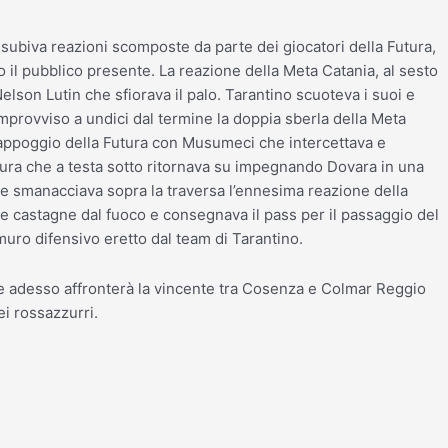
 subiva reazioni scomposte da parte dei giocatori della Futura,
l pubblico presente. La reazione della Meta Catania, al sesto
son Lutin che sfiorava il palo. Tarantino scuoteva i suoi e
mprovviso a undici dal termine la doppia sberla della Meta
in appoggio della Futura con Musumeci che intercettava e
utura che a testa sotto ritornava su impegnando Dovara in una
he smanacciava sopra la traversa l’ennesima reazione della
a le castagne dal fuoco e consegnava il pass per il passaggio del
muro difensivo eretto dal team di Tarantino.
 che adesso affronterà la vincente tra Cosenza e Colmar Reggio
i rossazzurri.