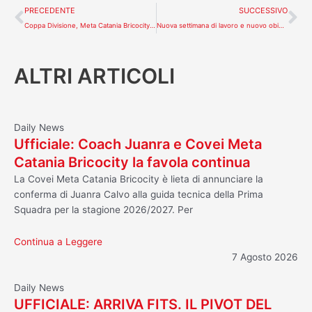
Precedente
Su
PRECEDENTE
SUCCESSIVO
Coppa Divisione, Meta Catania Bricocity missione compiuta battuto il Pirossigeno Cosenza. Adesso Ottavi di finale.
Nuova settimana di lavoro e nuovo obiettivo chiamato Real S. Giuseppe
ALTRI ARTICOLI
Daily News
Ufficiale: Coach Juanra e Covei Meta
Catania Bricocity la favola continua
La Covei Meta Catania Bricocity è lieta di annunciare la
conferma di Juanra Calvo alla guida tecnica della Prima
Squadra per la stagione 2026/2027. Per
Continua a Leggere
7 Agosto 2026
Daily News
UFFICIALE: ARRIVA FITS. IL PIVOT DEL