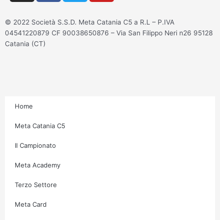
s
c
i
u
t
e
t
t
© 2022 Società S.S.D. Meta Catania C5 a R.L – P.IVA
a
b
t
u
04541220879 CF 90038650876 – Via San Filippo Neri n26 95128
g
o
e
b
Catania (CT)
r
o
r
e
a
k
m
-
f
Home
Meta Catania C5
Il Campionato
Meta Academy
Terzo Settore
Meta Card