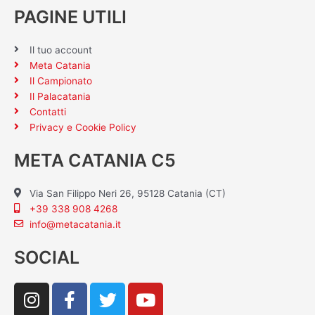
PAGINE UTILI
Il tuo account
Meta Catania
Il Campionato
Il Palacatania
Contatti
Privacy e Cookie Policy
META CATANIA C5
Via San Filippo Neri 26, 95128 Catania (CT)
+39 338 908 4268
info@metacatania.it
SOCIAL
I
F
T
Y
n
a
w
o