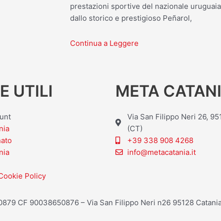
prestazioni sportive del nazionale uruguai
dallo storico e prestigioso Peñarol,
Continua a Leggere
E UTILI
META CATANI
ount
Via San Filippo Neri 26, 9
nia
(CT)
nato
+39 338 908 4268
nia
info@metacatania.it
Cookie Policy
20879 CF 90038650876 – Via San Filippo Neri n26 95128 Catania