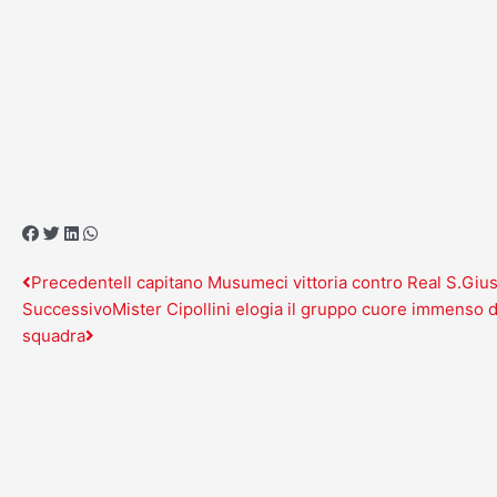
Vai
al
contenuto
Precedente
Successivo
Precedente
Il capitano Musumeci vittoria contro Real S.Gi
Successivo
Mister Cipollini elogia il gruppo cuore immenso 
squadra