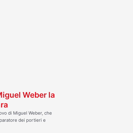
I
 Miguel Weber la
nra
nnovo di Miguel Weber, che
paratore dei portieri e