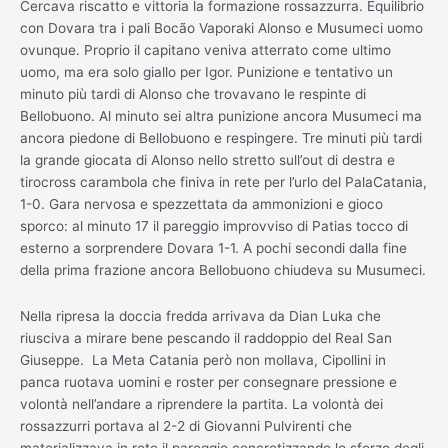
Cercava riscatto e vittoria la formazione rossazzurra. Equilibrio
con Dovara tra i pali Bocão Vaporaki Alonso e Musumeci uomo
ovunque. Proprio il capitano veniva atterrato come ultimo
uomo, ma era solo giallo per Igor. Punizione e tentativo un
minuto più tardi di Alonso che trovavano le respinte di
Bellobuono. Al minuto sei altra punizione ancora Musumeci ma
ancora piedone di Bellobuono e respingere. Tre minuti più tardi
la grande giocata di Alonso nello stretto sull’out di destra e
tirocross carambola che finiva in rete per l’urlo del PalaCatania,
1-0. Gara nervosa e spezzettata da ammonizioni e gioco
sporco: al minuto 17 il pareggio improvviso di Patias tocco di
esterno a sorprendere Dovara 1-1. A pochi secondi dalla fine
della prima frazione ancora Bellobuono chiudeva su Musumeci.
Nella ripresa la doccia fredda arrivava da Dian Luka che
riusciva a mirare bene pescando il raddoppio del Real San
Giuseppe. La Meta Catania però non mollava, Cipollini in
panca ruotava uomini e roster per consegnare pressione e
volontà nell’andare a riprendere la partita. La volontà dei
rossazzurri portava al 2-2 di Giovanni Pulvirenti che
materializzava in rete il pareggio concretizzando lo sforzo degli