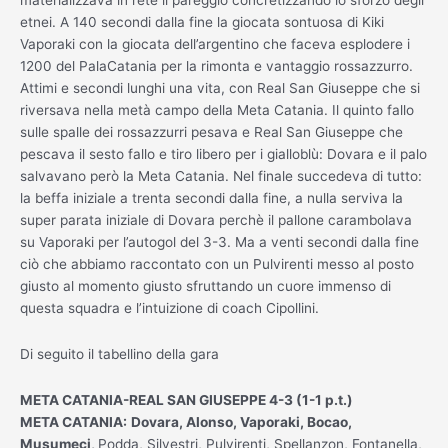
etnei. A 140 secondi dalla fine la giocata sontuosa di Kiki
Vaporaki con la giocata dell’argentino che faceva esplodere i
1200 del PalaCatania per la rimonta e vantaggio rossazzurro.
Attimi e secondi lunghi una vita, con Real San Giuseppe che si
riversava nella metà campo della Meta Catania. Il quinto fallo
sulle spalle dei rossazzurri pesava e Real San Giuseppe che
pescava il sesto fallo e tiro libero per i gialloblù: Dovara e il palo
salvavano però la Meta Catania. Nel finale succedeva di tutto:
la beffa iniziale a trenta secondi dalla fine, a nulla serviva la
super parata iniziale di Dovara perchè il pallone carambolava
su Vaporaki per l’autogol del 3-3. Ma a venti secondi dalla fine
ciò che abbiamo raccontato con un Pulvirenti messo al posto
giusto al momento giusto sfruttando un cuore immenso di
questa squadra e l’intuizione di coach Cipollini.
Di seguito il tabellino della gara
META CATANIA-REAL SAN GIUSEPPE 4-3 (1-1 p.t.)
META CATANIA:
Dovara, Alonso, Vaporaki, Bocao,
Musumeci,
Podda, Silvestri, Pulvirenti, Spellanzon, Fontanella,