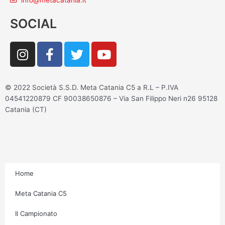
info@metacatania.it
SOCIAL
I
F
T
Y
n
a
w
o
s
c
i
u
t
e
t
t
© 2022 Società S.S.D. Meta Catania C5 a R.L – P.IVA
a
b
t
u
04541220879 CF 90038650876 – Via San Filippo Neri n26 95128
g
o
e
b
Catania (CT)
r
o
r
e
a
k
m
-
f
Home
Meta Catania C5
Il Campionato