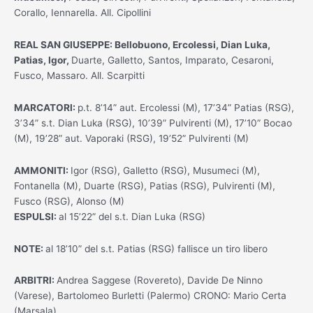
Corallo, Iennarella. All. Cipollini
REAL SAN GIUSEPPE: Bellobuono, Ercolessi, Dian Luka,
Patias, Igor,
Duarte, Galletto, Santos, Imparato, Cesaroni,
Fusco, Massaro. All. Scarpitti
MARCATORI:
p.t. 8’14” aut. Ercolessi (M), 17’34” Patias (RSG),
3’34” s.t. Dian Luka (RSG), 10’39” Pulvirenti (M), 17’10” Bocao
(M), 19’28” aut. Vaporaki (RSG), 19’52” Pulvirenti (M)
AMMONITI:
Igor (RSG), Galletto (RSG), Musumeci (M),
Fontanella (M), Duarte (RSG), Patias (RSG), Pulvirenti (M),
Fusco (RSG), Alonso (M)
ESPULSI:
al 15’22” del s.t. Dian Luka (RSG)
NOTE:
al 18’10” del s.t. Patias (RSG) fallisce un tiro libero
ARBITRI:
Andrea Saggese (Rovereto), Davide De Ninno
(Varese), Bartolomeo Burletti (Palermo) CRONO: Mario Certa
(Marsala)