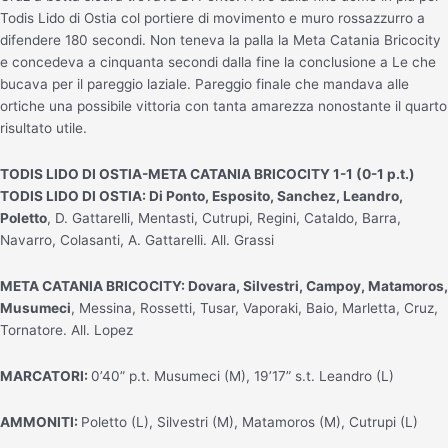
Todis Lido di Ostia col portiere di movimento e muro rossazzurro a
difendere 180 secondi. Non teneva la palla la Meta Catania Bricocity
e concedeva a cinquanta secondi dalla fine la conclusione a Le che
bucava per il pareggio laziale. Pareggio finale che mandava alle
ortiche una possibile vittoria con tanta amarezza nonostante il quarto
risultato utile.
TODIS LIDO DI OSTIA-META CATANIA BRICOCITY 1-1 (0-1 p.t.)
TODIS LIDO DI OSTIA: Di Ponto, Esposito, Sanchez, Leandro,
Poletto
, D. Gattarelli, Mentasti, Cutrupi, Regini, Cataldo, Barra,
Navarro, Colasanti, A. Gattarelli. All. Grassi
META CATANIA BRICOCITY: Dovara, Silvestri, Campoy, Matamoros,
Musumeci
, Messina, Rossetti, Tusar, Vaporaki, Baio, Marletta, Cruz,
Tornatore. All. Lopez
MARCATORI:
0’40” p.t. Musumeci (M), 19’17” s.t. Leandro (L)
AMMONITI:
Poletto (L), Silvestri (M), Matamoros (M), Cutrupi (L)