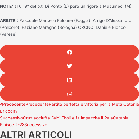
NOTE:
al 0’19” del p.t. Di Ponto (L) para un rigore a Musumeci (M)
ARBITRI:
Pasquale Marcello Falcone (Foggia), Arrigo D’Alessandro
(Policoro), Fabiano Maragno (Bologna) CRONO: Daniele Biondo
(Varese)
Precedente
Precedente
Partita perfetta e vittoria per la Meta Catania
Bricocity
Successivo
Cruz acciuffa Feldi Eboli e fa impazzire il PalaCatania.
Finisce 2-2
Successivo
ALTRI ARTICOLI