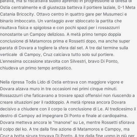
parava, ma si riscattava subito aprendo in progressione la difesa di
Ostia centralmente e di giustezza batteva il portiere laziale, 0-1 Meta
Catania Bricocity. Ottavo centro in quattro gare per Musumeci e
binario imboccato. Un vantaggio aver sbloccato la partita che
risultava fisica e spigolosa e con pochi spazi per i rossazzurri
nonostante un Campoy delizioso. A metà primo tempo doppia
conclusione di Matamoros prima e Rossetti dopo, ma anche super
parata di Dovara a togliere la sfera dal set. A tre dal termine sulla
verticale di Campoy, Cruz calciava tutto solo sul portiere.
L’ennesima occasione stavolta con Silvestri, bravo Di Ponto,
chiudeva un primo tempo antipatico.
Nella ripresa Todis Lido di Ostia entrava con maggiore vigore e
Dovara alzava muro in tre occasioni nei primi cinque minuti.
Rossazzurri che faticavano a trovare spazi offensivi non riuscendo a
creare situazioni per il raddoppio. A metà ripresa ancora Dovara
decisivo a chiudere con il corpo la conclusione di Le. Al tredicesimo il
destro di Campoy ad impegnare Di Ponto e finale al cardiopalma.
Dovara metteva ancora le “manone” su Le, mentre Rossetti sfiorava
il colpo del ko. A tre dalla fine azione di Matamoros e Campoy, ma
Cruz a botta sicura trovava Di Ponto. A tre dalla fine uomo in più per