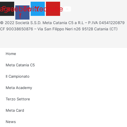
tagram
Facebook-
Twitter
Youtube
f
© 2022 Società S.S.D. Meta Catania C5 a R.L – P.IVA 04541220879
CF 90038650876 – Via San Filippo Neri n26 95128 Catania (CT)
Home
Meta Catania C5
Il Campionato
Meta Academy
Terzo Settore
Meta Card
News