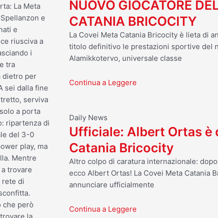
NUOVO GIOCATORE DEL
erta: La Meta
i Spellanzon e
CATANIA BRICOCITY
nati e
La Covei Meta Catania Bricocity è lieta di a
ece riusciva a
titolo definitivo le prestazioni sportive del
asciando i
Alamikkotervo, universale classe
e tra
 dietro per
Continua a Leggere
 sei dalla fine
tretto, serviva
 solo a porta
Daily News
o: ripartenza di
Ufficiale: Albert Ortas è
le del 3-0
Catania Bricocity
 power play, ma
lla. Mentre
Altro colpo di caratura internazionale: dop
 a trovare
ecco Albert Ortas! La Covei Meta Catania Br
 rete di
annunciare ufficialmente
confitta.
o che però
Continua a Leggere
trovare la