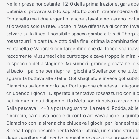
Nella ripresa nonostante il 2-0 della prima frazione, gara ap
Catania ci provava subito soprattutto con l’intraprendenza d
Fontanella ma i due argentini anche stavolta non erano fortu
sfioravano solo la rete. Bocao in fase difensiva di contro inv
salvare sulla linea il possibile spacca gambe e tris di Thorp l
rossazzurri in partita. A otto dalla fine, ottima la combinazion
Fontanella e Vaporaki con l’argentino che dal fondo scaricava
l’accorrente Musumeci che purtroppo alzava troppo la mira. A
lo specchio della stagione: Musumeci, grande giocata nello s
al bacio il pallone per riaprire i giochi a Spellanzon che tutto
sguarnita buttava alle stelle. Gol sbagliato e invece gol subit
Ciampino pallone morto per Portuga che chiudeva il diagona
chiudendo i giochi. Disperato il tentativo rossazzurro con il
nei cinque minuti disponibili la Meta non riusciva a creare nu
Salla pescava il 4-0 a porta sguarnita. La rete di Podda, abile
l’incrocio, cambiava poco e di contro arrivava anche la quinta
Ciampino con la sirena che chiudeva i giochi per l’ennesima s
Sirena troppo pesante per la Meta Catania, un suono stridul
deve svegliare dall’incubo le maglie rossazzurre provando a 