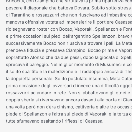
Bricocity, con Ciampino che sfruttava la prima ripartenza con
pescare il diagonale che batteva Dovara. Subito sotto stress
di Tarantino e rossazzurri che non riuscivano ad imbastire c
manovra offensiva votata ad impensierire il portiere Casassa.
ridisegnavano roster con Bocao, Vaporaki, Spellanzon e Font
e prime occasioni sui piedi dell’argentino Spellanzon, bravo
successivamente Bocao non riusciva a trovare i pali. La Meta
prendeva fiducia e pressava Ciampino: Bocao prima e Vapor
soprattutto Alonso che da due passi, dopo la giocata di Spel
sprecava il pareggio. Nel miglior momento di Musumeci e c
il solito spartito e la maledizione e il raddoppio ancora di Th
la doppietta personale. Solito postulato insomma, Meta Catan
prima occasione degli avversari d invece una difficoltà ogget
rossazzurri ad andare in rete. Non si abbattevano gli etnei e
doppia sberla si riversavano ancora davanti alla porta di Ci
una volta però non c’èra cinismo, cattiveria e altre tre occasi
piede di Spellanzon e l’altra sul piede di Vaporaki e la terza
tutte sfumavano esaltando i riflessi di Casassa.