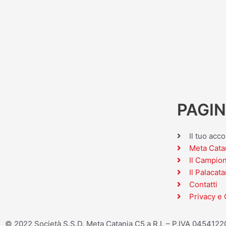
PAGIN
Il tuo acc
Meta Cata
Il Campio
Il Palacata
Contatti
Privacy e 
© 2022 Società S.S.D. Meta Catania C5 a R.L – P.IVA 045412