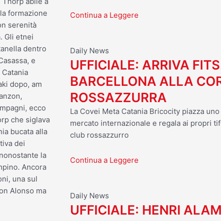
 Thorp abile a
 la formazione
Continua a Leggere
on serenità
 Gli etnei
anella dentro
Daily News
 Casassa, e
UFFICIALE: ARRIVA FITS
 Catania
BARCELLONA ALLA CO
aki dopo, am
ROSSAZZURRA
lanzon,
ompagni, ecco
La Covei Meta Catania Bricocity piazza uno d
orp che siglava
mercato internazionale e regala ai propri tif
ia bucata alla
club rossazzurro
tiva dei
 nonostante la
Continua a Leggere
ampino. Ancora
oni, una sul
 con Alonso ma
Daily News
UFFICIALE: HENRI ALA