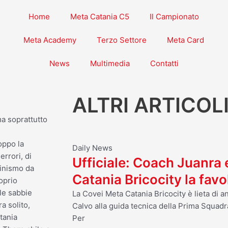
Home
Meta Catania C5
Il Campionato
Meta Academy
Terzo Settore
Meta Card
News
Multimedia
Contatti
ALTRI ARTICOL
ma soprattutto
oppo la
Daily News
errori, di
Ufficiale: Coach Juanra
cinismo da
Catania Bricocity la fav
oprio
le sabbie
La Covei Meta Catania Bricocity è lieta di 
a solito,
Calvo alla guida tecnica della Prima Squadr
tania
Per