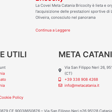
La Covei Meta Catania Bricocity è lieta e o
l’acquisizione delle prestazioni sportive d
Oliveira, conosciuto nel panorama
Continua a Leggere
E UTILI
META CATANI
ount
Via San Filippo Neri 26, 9
nia
(CT)
nato
+39 338 908 4268
nia
info@metacatania.it
Cookie Policy
20879 CF 90038650876 – Via San Filippo Neri n26 95128 Catania