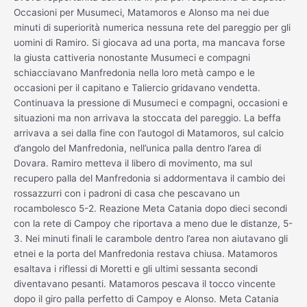
Occasioni per Musumeci, Matamoros e Alonso ma nei due
minuti di superiorità numerica nessuna rete del pareggio per gli
uomini di Ramiro. Si giocava ad una porta, ma mancava forse
la giusta cattiveria nonostante Musumeci e compagni
schiacciavano Manfredonia nella loro metà campo e le
occasioni per il capitano e Taliercio gridavano vendetta.
Continuava la pressione di Musumeci e compagni, occasioni e
situazioni ma non arrivava la stoccata del pareggio. La beffa
arrivava a sei dalla fine con l’autogol di Matamoros, sul calcio
d’angolo del Manfredonia, nell’unica palla dentro l’area di
Dovara. Ramiro metteva il libero di movimento, ma sul
recupero palla del Manfredonia si addormentava il cambio dei
rossazzurri con i padroni di casa che pescavano un
rocambolesco 5-2. Reazione Meta Catania dopo dieci secondi
con la rete di Campoy che riportava a meno due le distanze, 5-
3. Nei minuti finali le carambole dentro l’area non aiutavano gli
etnei e la porta del Manfredonia restava chiusa. Matamoros
esaltava i riflessi di Moretti e gli ultimi sessanta secondi
diventavano pesanti. Matamoros pescava il tocco vincente
dopo il giro palla perfetto di Campoy e Alonso. Meta Catania