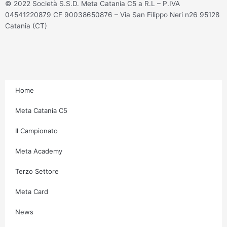
t
e
t
t
© 2022 Società S.S.D. Meta Catania C5 a R.L – P.IVA
a
b
t
u
04541220879 CF 90038650876 – Via San Filippo Neri n26 95128
g
o
e
b
Catania (CT)
r
o
r
e
a
k
m
-
f
Home
Meta Catania C5
Il Campionato
Meta Academy
Terzo Settore
Meta Card
News