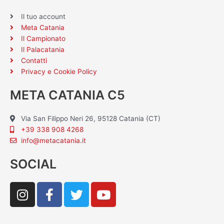
Il tuo account
Meta Catania
Il Campionato
Il Palacatania
Contatti
Privacy e Cookie Policy
META CATANIA C5
Via San Filippo Neri 26, 95128 Catania (CT)
+39 338 908 4268
info@metacatania.it
SOCIAL
I
F
T
Y
n
a
w
o
s
c
i
u