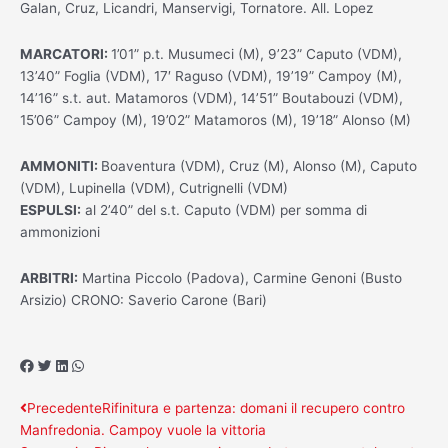
Galan, Cruz, Licandri, Manservigi, Tornatore. All. Lopez
MARCATORI:
1’01” p.t. Musumeci (M), 9’23” Caputo (VDM),
13’40” Foglia (VDM), 17′ Raguso (VDM), 19’19” Campoy (M),
14’16” s.t. aut. Matamoros (VDM), 14’51” Boutabouzi (VDM),
15’06” Campoy (M), 19’02” Matamoros (M), 19’18” Alonso (M)
AMMONITI:
Boaventura (VDM), Cruz (M), Alonso (M), Caputo
(VDM), Lupinella (VDM), Cutrignelli (VDM)
ESPULSI:
al 2’40” del s.t. Caputo (VDM) per somma di
ammonizioni
ARBITRI:
Martina Piccolo (Padova), Carmine Genoni (Busto
Arsizio) CRONO: Saverio Carone (Bari)
Precedente
Successivo
Precedente
Rifinitura e partenza: domani il recupero contro
Manfredonia. Campoy vuole la vittoria