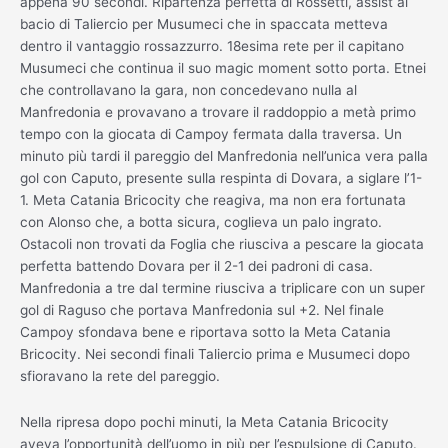
appena 90 secondi. Ripartenza perfetta di Rossetti, assist al
bacio di Taliercio per Musumeci che in spaccata metteva
dentro il vantaggio rossazzurro. 18esima rete per il capitano
Musumeci che continua il suo magic moment sotto porta. Etnei
che controllavano la gara, non concedevano nulla al
Manfredonia e provavano a trovare il raddoppio a metà primo
tempo con la giocata di Campoy fermata dalla traversa. Un
minuto più tardi il pareggio del Manfredonia nell’unica vera palla
gol con Caputo, presente sulla respinta di Dovara, a siglare l’1-
1. Meta Catania Bricocity che reagiva, ma non era fortunata
con Alonso che, a botta sicura, coglieva un palo ingrato.
Ostacoli non trovati da Foglia che riusciva a pescare la giocata
perfetta battendo Dovara per il 2-1 dei padroni di casa.
Manfredonia a tre dal termine riusciva a triplicare con un super
gol di Raguso che portava Manfredonia sul +2. Nel finale
Campoy sfondava bene e riportava sotto la Meta Catania
Bricocity. Nei secondi finali Taliercio prima e Musumeci dopo
sfioravano la rete del pareggio.
Nella ripresa dopo pochi minuti, la Meta Catania Bricocity
aveva l’opportunità dell’uomo in più per l’espulsione di Caputo.